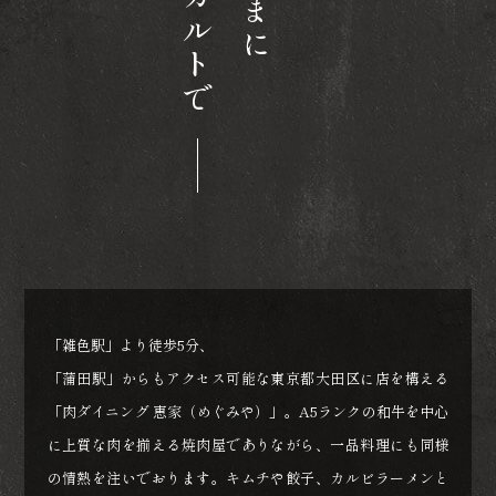
アラカルトで
「雑色駅」より徒歩5分、
「蒲田駅」からもアクセス可能な東京都大田区に店を構える
「肉ダイニング 恵家（めぐみや）」。A5ランクの和牛を中心
に上質な肉を揃える焼肉屋でありながら、一品料理にも同様
の情熱を注いでおります。キムチや餃子、カルビラーメンと