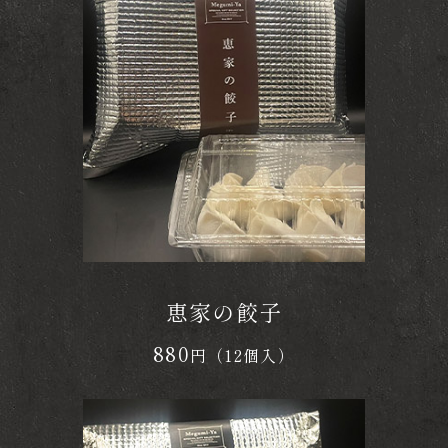
恵家の餃子
880
円（12個入）