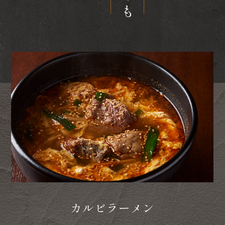
カルビラーメン
恵家特製「爽」麺