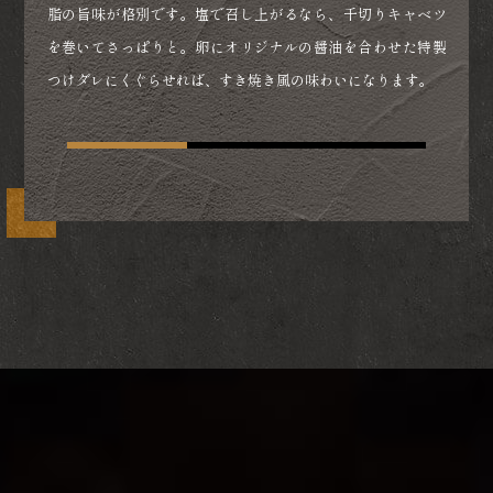
脂の旨味が格別です。塩で召し上がるなら、千切りキャベツ
め、ご飯の上に乗せてご提供いたします。口の中いっぱいに
特選カルビ、特選ロース、豚ロール、サーロインサイコロス
を巻いてさっぱりと。卵にオリジナルの醤油を合わせた特製
広がる美味しさをお楽しみいただけます。
テーキ、信玄どり。当店自慢の肉を少量ずつ愉しんでいただ
つけダレにくぐらせれば、すき焼き風の味わいになります。
ける盛り合わせです。お好きな部位が見つかりましたら、ぜ
ひ追加でご注文ください。