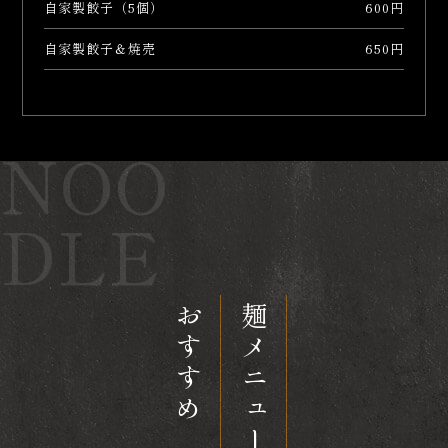
自家製餃子（5個）
600円
自家製餃子＆焼売
650円
NOO
DLE
おすすめ
麺メニューも