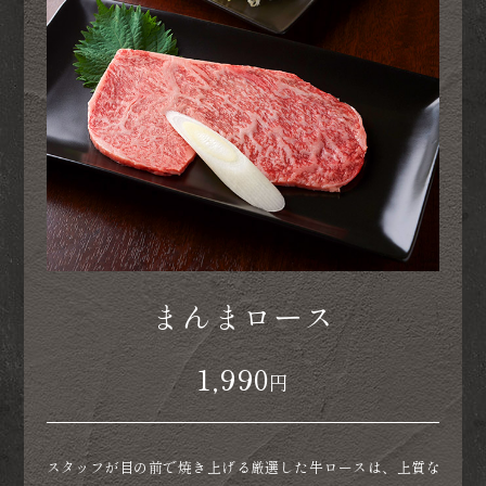
まんまロース
月見
いろいろ味わいたい時は
恵家プレート
1,990
1,350
円
円
6,200
円
スタッフが目の前で焼き上げる厳選した牛ロースは、上質な
薄切りのサーロインを軽く炙ったあと、卵黄ダレにお肉を絡