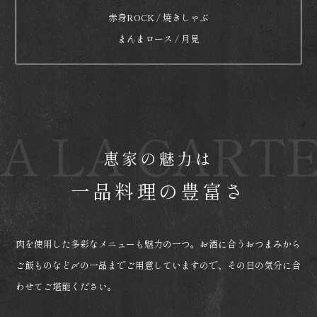
赤身ROCK / 焼きしゃぶ
まんまロース / 月見
A LA CART
恵家の魅力は
一品料理の豊富さ
肉を使用した多彩なメニューも魅力の一つ。
お酒に合うおつまみから
ご飯ものなど〆の一品までご用意していますので、
その日の気分に合
わせてご堪能ください。