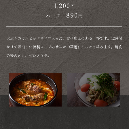
1,200
1,200
円
円
890
ハーフ
円
しその香りがふわりと広がる、汁なしタイプの恵家特製冷麺です。
凍らせた器に氷状のスープを注ぐことでひんやり感が長続きし、 暑
大ぶりのカルビがゴロゴロ入った、食べ応えのある一杯です。12時間
い日にぴったりと常連様からもご好評いただいています。
かけて煮出した特製スープの旨味が中華麺にしっかり絡みます。焼肉
※レギュラーサイズは麺半玉 （1玉サイズも有）
の後の〆に、ぜひどうぞ。